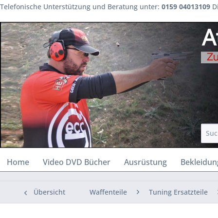
Telefonische Unterstützung und Beratung unter:
0159 04013109
Di
Home
Video DVD Bücher
Ausrüstung
Bekleidun
Übersicht
Waffenteile
Tuning Ersatzteile