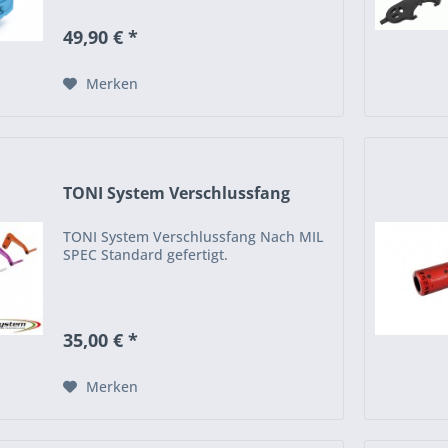
überzogen mit Spider-Textur für einen
festen Stand beim Schießen vom Boden
49,90 € *
oder über ein...
Merken
TONI System Verschlussfang
TONI System Verschlussfang Nach MIL
SPEC Standard gefertigt.
35,00 € *
Merken