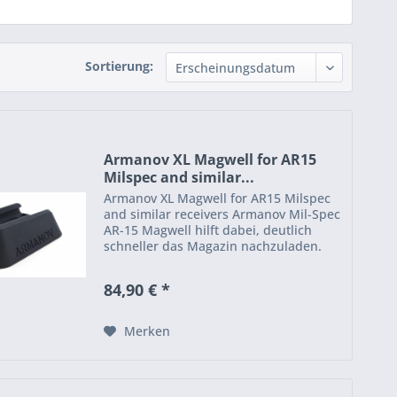
Sortierung:
Armanov XL Magwell for AR15
Milspec and similar...
Armanov XL Magwell for AR15 Milspec
and similar receivers Armanov Mil-Spec
AR-15 Magwell hilft dabei, deutlich
schneller das Magazin nachzuladen.
Wenn Sie ernsthafte Wettbewerber mit
Ihrem AR sind, ist dies der Weg zu
84,90 € *
gehen. Dieser große...
Merken