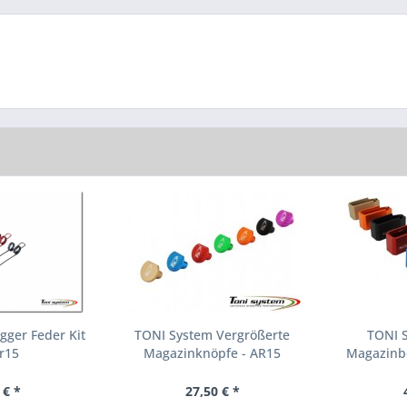
gger Feder Kit
TONI System Vergrößerte
TONI 
Ar15
Magazinknöpfe - AR15
Magazinbo
 € *
27,50 € *