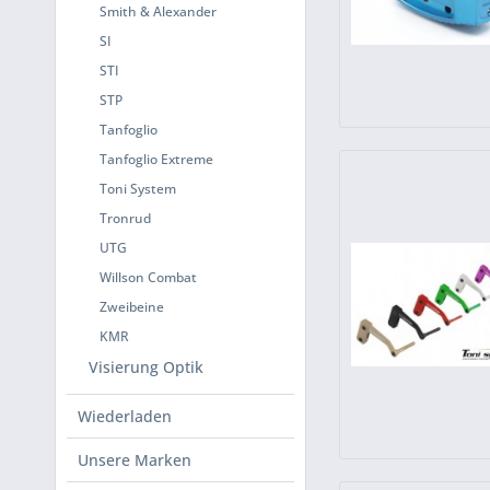
Smith & Alexander
SI
STI
STP
Tanfoglio
Tanfoglio Extreme
Toni System
Tronrud
UTG
Willson Combat
Zweibeine
KMR
Visierung Optik
Wiederladen
Unsere Marken