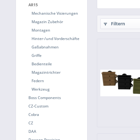
AR15
Mechanische Visierungen
Magazin Zubehör
Filtern
Montagen
Hinter-/und Vorderschäfte
Gaßabnahmen
Griffe
Bedienteile
Magazintrichter
Federn
Werkzeug
Boss Components
CZ-Custom
Cobra
CZ
DAA
Dawson Precision