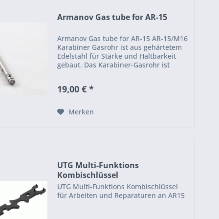
Armanov Gas tube for AR-15
Armanov Gas tube for AR-15 AR-15/M16
Karabiner Gasrohr ist aus gehärtetem
Edelstahl für Stärke und Haltbarkeit
gebaut. Das Karabiner-Gasrohr ist
hitze- und korrosionsbeständig, um
einen gleichmäßigen Gasfluss zu
19,00 € *
gewährleisten und den...
Merken
UTG Multi-Funktions
Kombischlüssel
UTG Multi-Funktions Kombischlüssel
für Arbeiten und Reparaturen an AR15