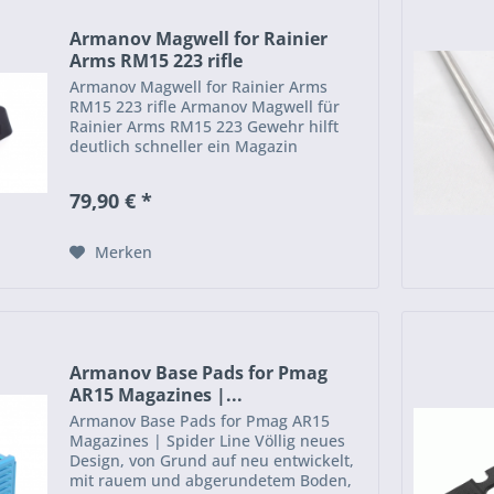
Armanov Magwell for Rainier
Arms RM15 223 rifle
Armanov Magwell for Rainier Arms
RM15 223 rifle Armanov Magwell für
Rainier Arms RM15 223 Gewehr hilft
deutlich schneller ein Magazin
nachzuladen. Wenn Sie ernsthafte
Wettbewerber mit Ihrem Rainier Arms
79,90 € *
AR sind, ist dies der Weg zu...
Merken
Armanov Base Pads for Pmag
AR15 Magazines |...
Armanov Base Pads for Pmag AR15
Magazines | Spider Line Völlig neues
Design, von Grund auf neu entwickelt,
mit rauem und abgerundetem Boden,