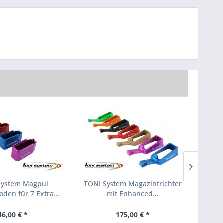
System Magpul
TONI System Magazintrichter
TONI 
den für 7 Extra...
mit Enhanced...
46,00 € *
175,00 € *