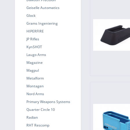
Geiselle Automatics
Glock
Grams Ingeniering
HIPERFIRE
JP Rifles
KynSHOT
Laugo Arms
Magazine
Magpul
Metalform
Montagen
Nord Arms
Primary Weapons Systems
Quarter Circle 10
Radian
RHT Rescomp