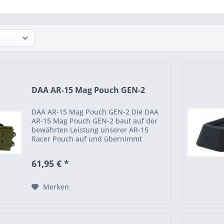
DAA AR-15 Mag Pouch GEN-2
DAA AR-15 Mag Pouch GEN-2 Die DAA
AR-15 Mag Pouch GEN-2 baut auf der
bewährten Leistung unserer AR-15
Racer Pouch auf und übernimmt
wichtige Designelemente unserer PCC-
Magazintaschen für Glock- und MPX-
61,95 € *
Plattformen. Der Taschenkörper ist...
Merken