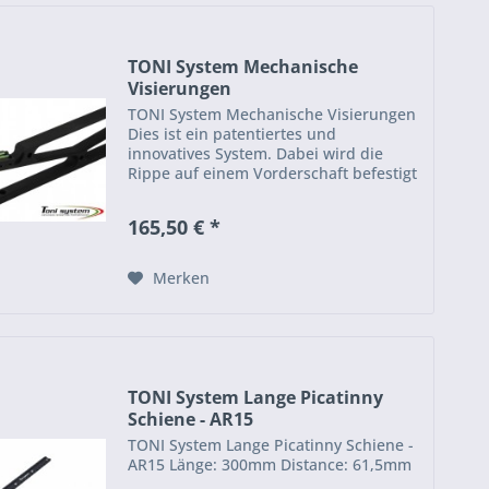
TONI System Mechanische
Visierungen
TONI System Mechanische Visierungen
Dies ist ein patentiertes und
innovatives System. Dabei wird die
Rippe auf einem Vorderschaft befestigt
und ermöglicht eine schnellere
Erfassung des Ziels. Optic fiber
165,50 € *
diameter: 1...
Merken
TONI System Lange Picatinny
Schiene - AR15
TONI System Lange Picatinny Schiene -
AR15 Länge: 300mm Distance: 61,5mm