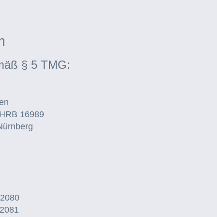
m
mäß § 5 TMG:
en
: HRB 16989
 Nürnberg
62080
62081