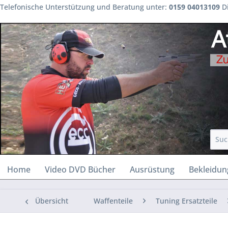
Telefonische Unterstützung und Beratung unter:
0159 04013109
Di
Home
Video DVD Bücher
Ausrüstung
Bekleidun
Übersicht
Waffenteile
Tuning Ersatzteile