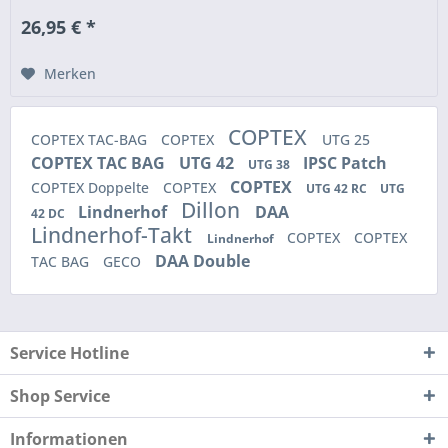
26,95 € *
Merken
COPTEX
COPTEX TAC-BAG
COPTEX
UTG 25
COPTEX TAC BAG
UTG 42
IPSC Patch
UTG 38
COPTEX
COPTEX Doppelte
COPTEX
UTG 42 RC
UTG
Dillon
Lindnerhof
DAA
42 DC
Lindnerhof-Takt
COPTEX
COPTEX
Lindnerhof
DAA Double
TAC BAG
GECO
Service Hotline
Shop Service
Informationen