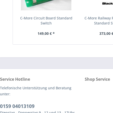
C-More Circuit Board Standard
C-More Railway R
Switch
Standard S
149,00 € *
373,00 €
Service Hotline
Shop Service
Telefonische Unterstützung und Beratung
unter:
0159 04013109
Dienstag - Donnerstag 9 - 12 und 13 - 17Uhr