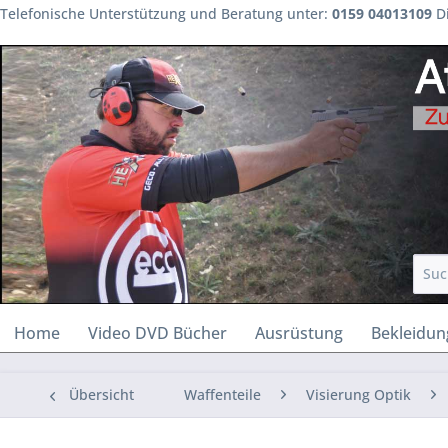
Telefonische Unterstützung und Beratung unter:
0159 04013109
Di
Home
Video DVD Bücher
Ausrüstung
Bekleidun
Übersicht
Waffenteile
Visierung Optik