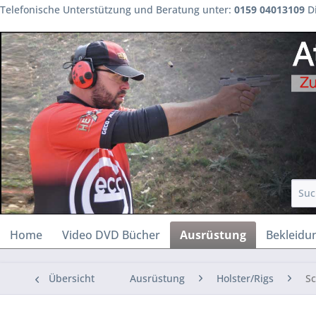
Telefonische Unterstützung und Beratung unter:
0159 04013109
Di
Home
Video DVD Bücher
Ausrüstung
Bekleidu
Übersicht
Ausrüstung
Holster/Rigs
Sc