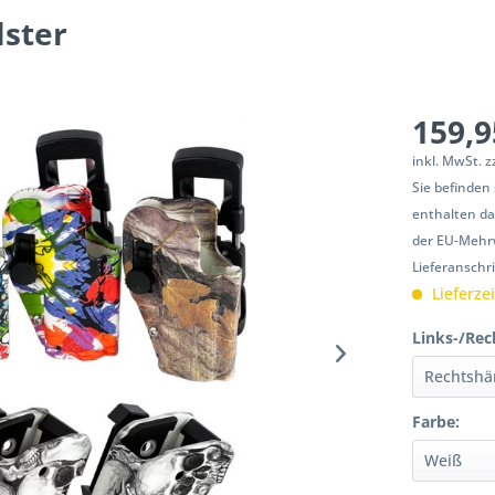
ster
159,9
inkl. MwSt.
z
Sie befinden
enthalten da
der EU-Mehrw
Lieferanschr
Lieferze
Links-/Rec
Farbe: