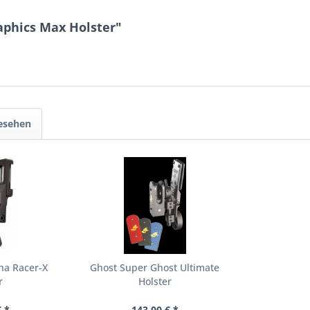
aphics Max Holster"
gesehen
ha Racer-X
Ghost Super Ghost Ultimate
r
Holster
 *
143,00 € *